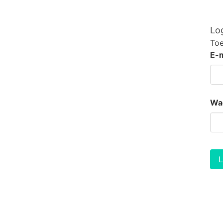
Log
Toe
E-m
Wa